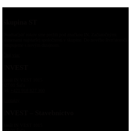
Skupina ST
Dvadsaťpäť rokov sme prežili pod značkou IN. Začiatočnými
písmenami najstaršej spoločnosti v skupine. Do nového štvrťstoročia
vstupujeme s novým dizajnom.
Čítaj viac
INVEST
Areál IN VEST 1015
927 01 Šaľa
Tel:
+421 918 827 360
Kontakty
INVEST – Stavebníctvo
Areál IN VEST 1015
927 01 Šaľa