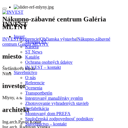
Nákupno-zábavné centrum Galéria
INVEST
MLYNY
Invest
INVEST
|
Referencie
|
Občianska výstavba
|
Nákupno-zábavné
Skupina ST
centrum Galéria MLYNY
Kariéra
ST News
miesto
Katalóg
Ochrana osobných údajov
IN VEST – kontakt
Štefánikova trieda
Stavebníctvo
Nitra
O nás
Referencie
investor
Ocenenia
Transportbetón
Mlyny, a.s.
Integrovaný manažérsky systém
Zhotovovanie vyhradených stavieb
Prefabrikácia
architekt
Montovaný dom PREFA
Spoločenská zodpovednosť podnikov
Ing.arch.Pavol Kollár
Stavebníctvo – kontakt
Ing.arch. Radovan Vranka