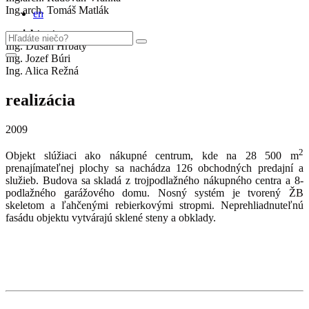
Ing.arch. Tomáš Matlák
en
projektant
Ing. Dušan Hrbatý
Ing. Jozef Búri
Ing. Alica Režná
realizácia
2009
2
Objekt slúžiaci ako nákupné centrum, kde na 28 500 m
prenajímateľnej plochy sa nachádza 126 obchodných predajní a
služieb. Budova sa skladá z trojpodlažného nákupného centra a 8-
podlažného garážového domu. Nosný systém je tvorený ŽB
skeletom a ľahčenými rebierkovými stropmi. Neprehliadnuteľnú
fasádu objektu vytvárajú sklené steny a obklady.