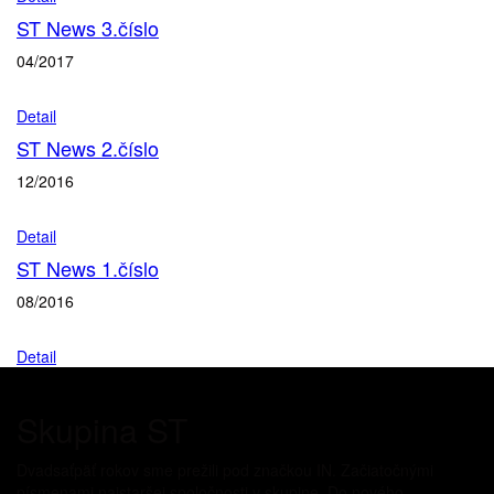
ST News 3.číslo
04/2017
Detail
ST News 2.číslo
12/2016
Detail
ST News 1.číslo
08/2016
Detail
Skupina ST
Dvadsaťpäť rokov sme prežili pod značkou IN. Začiatočnými
písmenami najstaršej spoločnosti v skupine. Do nového